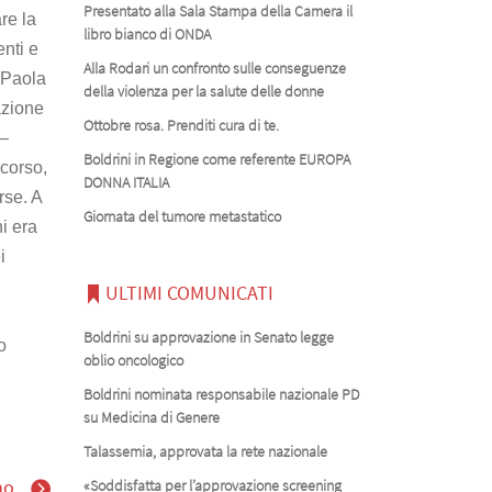
Presentato alla Sala Stampa della Camera il
re la
libro bianco di ONDA
enti e
Alla Rodari un confronto sulle conseguenze
d Paola
della violenza per la salute delle donne
azione
Ottobre rosa. Prenditi cura di te.
 –
Boldrini in Regione come referente EUROPA
ncorso,
DONNA ITALIA
rse. A
Giornata del tumore metastatico
hi era
i
ULTIMI COMUNICATI
Boldrini su approvazione in Senato legge
o
oblio oncologico
Boldrini nominata responsabile nazionale PD
su Medicina di Genere
Talassemia, approvata la rete nazionale
no
«Soddisfatta per l’approvazione screening