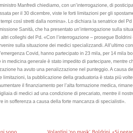
ministro Manfredi chiediamo, con un’interrogazione, di posticipa
ssata per il 30 dicembre, viste le forti limitazioni per gli spostam
in tempi così stretti dalla nomina». Lo dichiara la senatrice del P
missione Sanità, che ha presentato un’interrogazione sulla situ
 altri colleghi del Pd.
«Con l’interrogazione – prosegue Boldrini
ervenire sulla situazione dei medici specializzandi. All’ultimo co
l’emergenza Covid, hanno partecipato in 23 mila, per 14 mila bo
ione in medicina generale è stato impedito di partecipare, mentre c
izzazione ha avuto una penalizzazione nel punteggio. A causa de
e limitazioni, la pubblicazione della graduatoria è stata più volte
aumentare il finanziamento per l’alta formazione medica, rimane
liaia di medici ad una condizione di precariato, mentre il nostr
e in sofferenza a causa della forte mancanza di specialisti».
mpi sono
Volantini ‘no mask’. Boldrini, «Si nega