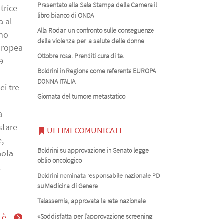
Presentato alla Sala Stampa della Camera il
trice
libro bianco di ONDA
a al
Alla Rodari un confronto sulle conseguenze
gno
della violenza per la salute delle donne
uropea
Ottobre rosa. Prenditi cura di te.
9
Boldrini in Regione come referente EUROPA
DONNA ITALIA
ei tre
Giornata del tumore metastatico
a
stare
ULTIMI COMUNICATI
e,
Boldrini su approvazione in Senato legge
aola
oblio oncologico
.
Boldrini nominata responsabile nazionale PD
su Medicina di Genere
Talassemia, approvata la rete nazionale
 è
«Soddisfatta per l’approvazione screening