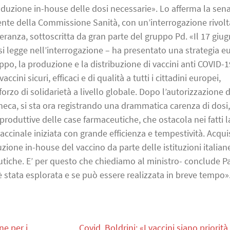
roduzione in-house delle dosi necessarie». Lo afferma la sena
ente della Commissione Sanità, con un’interrogazione rivolt
ranza, sottoscritta da gran parte del gruppo Pd. «Il 17 giu
 legge nell’interrogazione – ha presentato una strategia e
uppo, la produzione e la distribuzione di vaccini anti COVID-1
ccini sicuri, efficaci e di qualità a tutti i cittadini europei,
o di solidarietà a livello globale. Dopo l’autorizzazione d
neca, si sta ora registrando una drammatica carenza di dosi,
produttive delle case farmaceutiche, che ostacola nei fatti l
cinale iniziata con grande efficienza e tempestività. Acqui
zione in-house del vaccino da parte delle istituzioni italian
utiche. E’ per questo che chiediamo al ministro- conclude P
è stata esplorata e se può essere realizzata in breve tempo»
e per i
Covid, Boldrini: «I vaccini siano priorità,