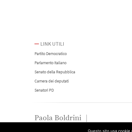
LINK UTILI
Partito Democratico
Parlamento Italiano
Senato della Repubblica
Camera dei deputati
Senatori PD
Paola Boldrini
Questo sito usa cookie p