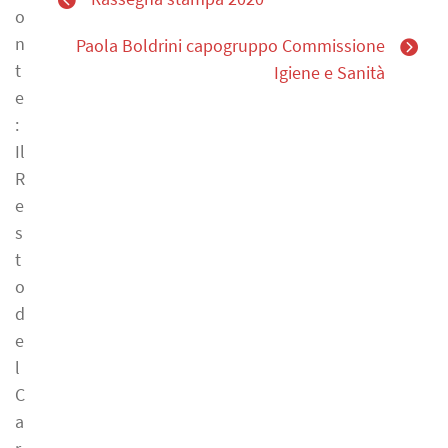
o
n
Paola Boldrini capogruppo Commissione
t
Igiene e Sanità
e
:
Il
R
e
s
t
o
d
e
l
C
a