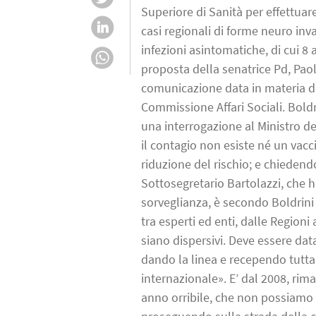
Superiore di Sanità per effettuar
casi regionali di forme neuro invas
infezioni asintomatiche, di cui 8 a
proposta della senatrice Pd, Pao
comunicazione data in materia di
Commissione Affari Sociali. Boldr
una interrogazione al Ministro de
il contagio non esiste né un vac
riduzione del rischio; e chiedendo
Sottosegretario Bartolazzi, che h
sorveglianza, è secondo Boldrini p
tra esperti ed enti, dalle Regioni 
siano dispersivi. Deve essere data
dando la linea e recependo tutta l
internazionale». E’ dal 2008, rimar
anno orribile, che non possiamo p