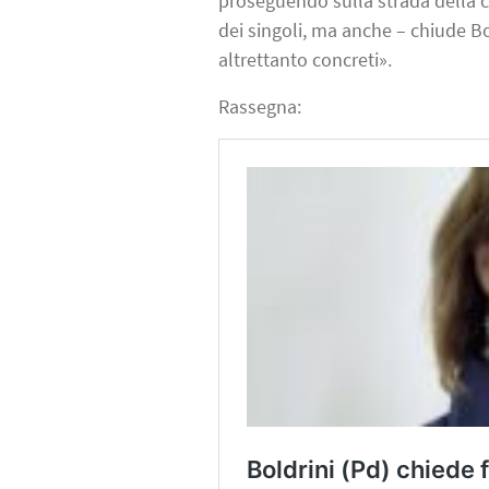
proseguendo sulla strada della c
dei singoli, ma anche – chiude B
altrettanto concreti».
Rassegna: