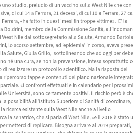
e uno studio, preludio di un vaccino sulla West Nile che con
ive, di cui 14 a Ferrara, 21 decessi, di cui 10 a Ferrara, 27 cas
 Ferrara, «ha fatto in questi mesi fin troppe vittime». E’ la
la Boldrini, membro della Commissione Sanità, all’indomani
 West Nile dal sottosegretario alla Salute, Armando Bartolaz
ini, lo scorso settembre, ad ‘epidemia’ in corso, aveva pres
lla Salute, Giulia Grillo, sottolineando che ad oggi per debe
cino né una cura, se non la prevenzione, intesa soprattutto
 di realizzare un protocollo scientifico. Ma la risposta del
a ripercorso tappe e contenuti del piano nazionale integrat
arziale. «I confronti effettuati e in calendario per i prossim
alle Università, sono certamente positivi. Il rischio però è ch
 la possibilità all’Istituto Superiore di Sanità di coordinare,
a ricerca esistente sulla West Nile anche a livello
ca la senatrice, che si parla di West Nile, «e il 2018 è stato 
ermetterci di replicare. Bisogna arrivare al 2019 preparati,