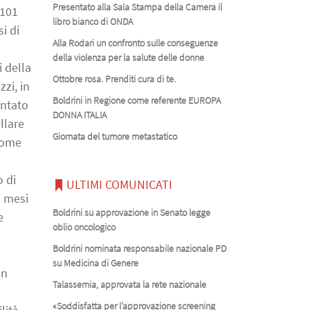
Presentato alla Sala Stampa della Camera il
 101
libro bianco di ONDA
i di
Alla Rodari un confronto sulle conseguenze
della violenza per la salute delle donne
 della
Ottobre rosa. Prenditi cura di te.
zi, in
Boldrini in Regione come referente EUROPA
entato
DONNA ITALIA
llare
Giornata del tumore metastatico
 come
o di
ULTIMI COMUNICATI
i mesi
Boldrini su approvazione in Senato legge
e
oblio oncologico
Boldrini nominata responsabile nazionale PD
su Medicina di Genere
un
Talassemia, approvata la rete nazionale
«Soddisfatta per l’approvazione screening