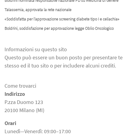
Boldrini nominata responsabile nazionale PD su Medicina di Genere
Talassemia, approvata la rete nazionale
«Soddisfatta per l’approvazione screening diabete tipo I e celiachia»
Boldrini, soddisfazione per approvazione legge Oblio Oncologico
Informazioni su questo sito
Questo può essere un buon posto per presentare te
stesso ed il tuo sito o per includere alcuni crediti.
Come trovarci
Indirizzo
P.zza Duomo 123
20100 Milano (MI)
Orari
Lunedì—Venerdì: 09:00–17:00