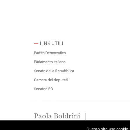
LINK UTILI
Partito Democratico
Parlamento Italiano
Senato della Repubblica
Camera dei deputati
Senatori PD
Paola Boldrini
Questo sito usa cookie p