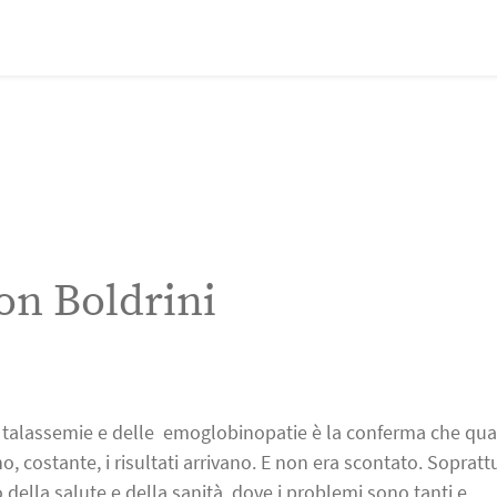
on Boldrini
le talassemie e delle emoglobinopatie è la conferma che qu
, costante, i risultati arrivano. E non era scontato. Sopratt
ella salute e della sanità, dove i problemi sono tanti e