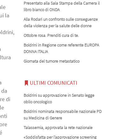
Presentato alla Sala Stampa della Camera il
ale
libro bianco di ONDA
ui la
Alla Rodari un confronto sulle conseguenze
della violenza per la salute delle donne
ldrini,
Ottobre rosa. Prenditi cura di te.
Boldrini in Regione come referente EUROPA
n
DONNA ITALIA
ltura
Giornata del tumore metastatico
a
ULTIMI COMUNICATI
 da
Boldrini su approvazione in Senato legge
re di
oblio oncologico
le
Boldrini nominata responsabile nazionale PD
onti
su Medicina di Genere
lore
Talassemia, approvata la rete nazionale
é
«Soddisfatta per l’approvazione screening