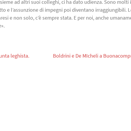
ieme ad altri suoi colleghi, ci ha dato udienza. Sono molti i
o e l’assunzione di impegni poi diventano irraggiungibili. Le
aresi e non solo, c’è sempre stata. E per noi, anche umanam
».
unta leghista.
Boldrini e De MIcheli a Buonacomp