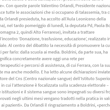
are». Con queste parole Valentino Orlandi, Presidente nazion
ce tutte le associazioni che si occupano di talassemia, tra c
da Orlandi presieduta, ha accolto all’Aula Leoniceno della
a), nel tardo pomeriggio di lunedì, la deputata Pd, Paola Bo
omagna 2, quindi Alto Ferrarese), invitata a trattare
l’incontro ‘Donazione, trasfusione, educazione’, realizzato i
iale. Al centro del dibattito la necessità di promuovere la cu
i per farlo: dalla scuola ai media. Boldrini, da parte sua, ha
ignifica concretamente avere oggi una rete per
erapeutici e percorsi di assistenza, di cui Ferrara, con la su
te ma anche modello. E ha letto alcune dichiarazioni inviate
ore del Cns (Centro nazionale sangue) dell’Istituto Superio
in cui l’attenzione è focalizzata sulla scadenza elettorale – 
 istituzioni e il sistema sangue sono impegnati su diversi fr
rovati negli ultimi mesi vengano tradotti nella pratica in va
 ai pazienti». Da Orlandi il ringraziamento a Boldrini, «perch