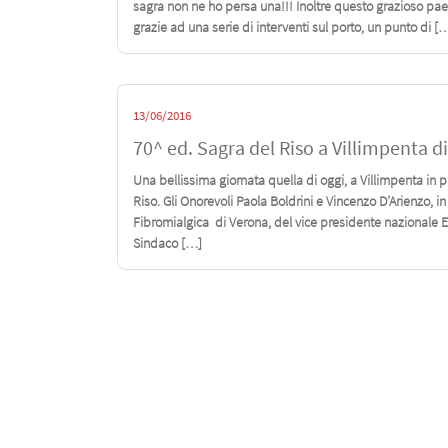
sagra non ne ho persa una!!! Inoltre questo grazioso paes
grazie ad una serie di interventi sul porto, un punto di [
13/06/2016
70^ ed. Sagra del Riso a Villimpenta 
Una bellissima giornata quella di oggi, a Villimpenta in 
Riso. Gli Onorevoli Paola Boldrini e Vincenzo D’Arienzo,
Fibromialgica di Verona, del vice presidente nazionale Egi
Sindaco […]