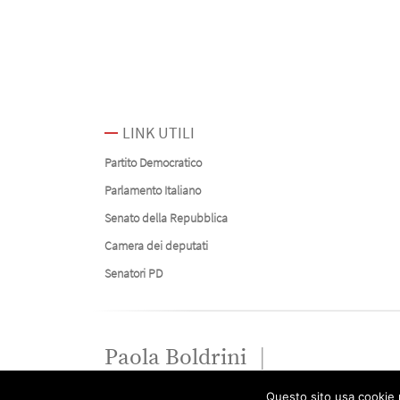
LINK UTILI
Partito Democratico
Parlamento Italiano
Senato della Repubblica
Camera dei deputati
Senatori PD
Paola Boldrini
Questo sito usa cookie p