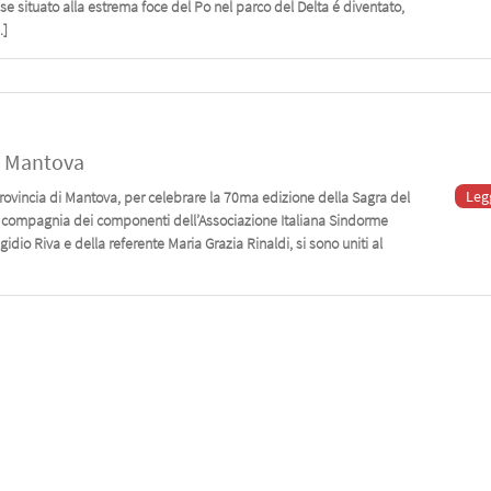
e situato alla estrema foce del Po nel parco del Delta é diventato,
…]
di Mantova
Leg
provincia di Mantova, per celebrare la 70ma edizione della Sagra del
 in compagnia dei componenti dell’Associazione Italiana Sindorme
dio Riva e della referente Maria Grazia Rinaldi, si sono uniti al