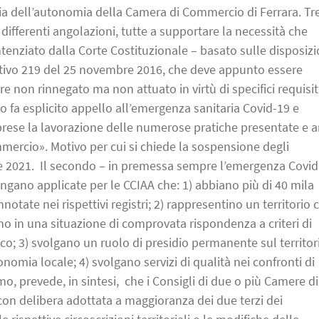
ia dell’autonomia della Camera di Commercio di Ferrara. Tr
fferenti angolazioni, tutte a supportare la necessità che
nziato dalla Corte Costituzionale – basato sulle disposizi
slativo 219 del 25 novembre 2016, che deve appunto essere
e non rinnegato ma non attuato in virtù di specifici requisit
fa esplicito appello all’emergenza sanitaria Covid-19 e
mprese la lavorazione delle numerose pratiche presentate e 
mercio». Motivo per cui si chiede la sospensione degli
e 2021. Il secondo – in premessa sempre l’emergenza Covid
ngano applicate per le CCIAA che: 1) abbiano più di 40 mila
nnotate nei rispettivi registri; 2) rappresentino un territorio 
no in una situazione di comprovata rispondenza a criteri di
ico; 3) svolgano un ruolo di presidio permanente sul territor
nomia locale; 4) svolgano servizi di qualità nei confronti di
imo, prevede, in sintesi, che i Consigli di due o più Camere di
n delibera adottata a maggioranza dei due terzi dei