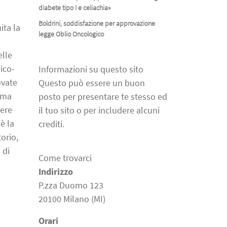
diabete tipo I e celiachia»
a
Boldrini, soddisfazione per approvazione
ita la
legge Oblio Oncologico
elle
ico-
Informazioni su questo sito
ovate
Questo può essere un buon
erma
posto per presentare te stesso ed
mere
il tuo sito o per includere alcuni
è la
crediti.
orio,
 di
Come trovarci
Indirizzo
P.zza Duomo 123
20100 Milano (MI)
Orari