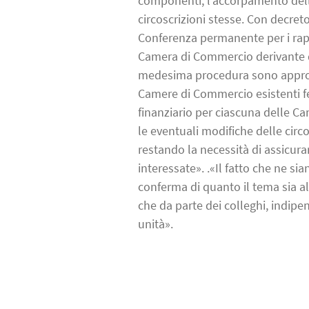
componenti, l’accorpamento delle r
circoscrizioni stesse. Con decret
Conferenza permanente per i rappo
Camera di Commercio derivante dal
medesima procedura sono approvate
Camere di Commercio esistenti fe
finanziario per ciascuna delle 
le eventuali modifiche delle circ
restando la necessità di assicura
interessate». .«Il fatto che ne si
conferma di quanto il tema sia all
che da parte dei colleghi, indipe
unità».