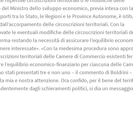
ispettive circoscrizioni territoriali o le modifiche delle
o del Ministro dello sviluppo economico, previa intesa con l
rti tra lo Stato, le Regioni e le Province Autonome, è istitu
l’accorpamento delle circoscrizioni territoriali. Con la
 le eventuali modifiche delle circoscrizioni territoriali d
rma restando la necessità di assicurare l’equilibrio econom
Camere interessate». «Con la medesima procedura sono appr
oscrizioni territoriali delle Camere di Commercio esistenti f
re l’equilibrio economico-finanziario per ciascuna delle Ca
ano stati presentati tre e non uno – il commento di Boldrini – 
a mia e nostra attenzione. Ora confido, per il bene del territ
ndentemente dagli schieramenti politici, si dia un messaggio