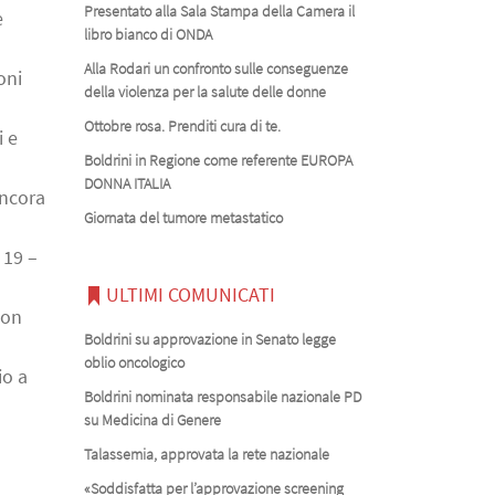
Presentato alla Sala Stampa della Camera il
e
libro bianco di ONDA
Alla Rodari un confronto sulle conseguenze
oni
della violenza per la salute delle donne
Ottobre rosa. Prenditi cura di te.
i e
Boldrini in Regione come referente EUROPA
DONNA ITALIA
ancora
Giornata del tumore metastatico
 19 –
ULTIMI COMUNICATI
con
Boldrini su approvazione in Senato legge
oblio oncologico
io a
Boldrini nominata responsabile nazionale PD
su Medicina di Genere
Talassemia, approvata la rete nazionale
«Soddisfatta per l’approvazione screening