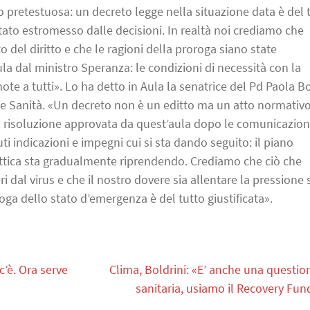
o pretestuosa: un decreto legge nella situazione data è del 
tato estromesso dalle decisioni. In realtà noi crediamo che
to del diritto e che le ragioni della proroga siano state
a dal ministro Speranza: le condizioni di necessità con la
e a tutti». Lo ha detto in Aula la senatrice del Pd Paola Bo
e Sanità. «Un decreto non è un editto ma un atto normativo
a risoluzione approvata da quest’aula dopo le comunicazion
 indicazioni e impegni cui si sta dando seguito: il piano
idattica sta gradualmente riprendendo. Crediamo che ciò che
eri dal virus e che il nostro dovere sia allentare la pressione 
roga dello stato d’emergenza è del tutto giustificata».
c’è. Ora serve
Clima, Boldrini: «E’ anche una questio
sanitaria, usiamo il Recovery Fun