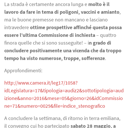
La strada è certamente ancora lunga e
molto è il
lavoro da fare in tema di poligoni, vaccini e amianto
,
ma le buone premesse non mancano e lasciano
intravedere
ottime prospettive affinché questa possa
essere l’ultima Commissione di inchiesta
– quattro
finora quelle che si sono susseguite! – i
n grado di
concludere positivamente una vicenda che da troppo
tempo ha visto numerose, troppe, sofferenze
.
Approfondimenti:
http://www.camera.it/leg17/1058?
idLegislatura=17&tipologia=audiz2&sottotipologia=aud
izione&anno=2016&mese=05&giorno=26&idCommissio
ne=71&numero=0029&file=indice_stenografico
A concludere la settimana, di ritorno in terra emiliana,
il convegno cui ho partecipato
sabato 28 maggio, a