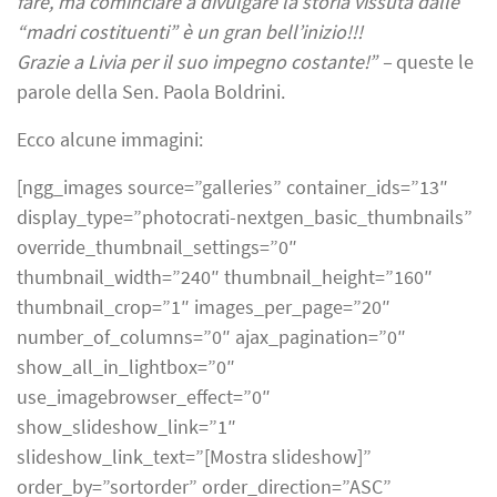
fare, ma cominciare a divulgare la storia vissuta dalle
“madri costituenti” è un gran bell’inizio!!!
Grazie a Livia per il suo impegno costante!” –
queste le
parole della Sen. Paola Boldrini.
Ecco alcune immagini:
[ngg_images source=”galleries” container_ids=”13″
display_type=”photocrati-nextgen_basic_thumbnails”
override_thumbnail_settings=”0″
thumbnail_width=”240″ thumbnail_height=”160″
thumbnail_crop=”1″ images_per_page=”20″
number_of_columns=”0″ ajax_pagination=”0″
show_all_in_lightbox=”0″
use_imagebrowser_effect=”0″
show_slideshow_link=”1″
slideshow_link_text=”[Mostra slideshow]”
order_by=”sortorder” order_direction=”ASC”