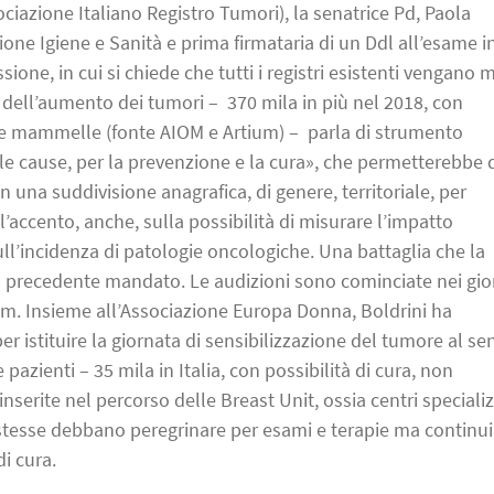
ciazione Italiano Registro Tumori), la senatrice Pd, Paola
ne Igiene e Sanità e prima firmataria di un Ddl all’esame i
ione, in cui si chiede che tutti i registri esistenti vengano 
e, dell’aumento dei tumori – 370 mila in più nel 2018, con
le mammelle (fonte AIOM e Artium) – parla di strumento
lle cause, per la prevenzione e la cura», che permetterebbe 
 una suddivisione anagrafica, di genere, territoriale, per
l’accento, anche, sulla possibilità di misurare l’impatto
l’incidenza di patologie oncologiche. Una battaglia che la
l precedente mandato. Le audizioni sono cominciate nei gio
rtium. Insieme all’Associazione Europa Donna, Boldrini ha
er istituire la giornata di sensibilizzazione del tumore al se
pazienti – 35 mila in Italia, con possibilità di cura, non
serite nel percorso delle Breast Unit, ossia centri specializ
stesse debbano peregrinare per esami e terapie ma continu
i cura.