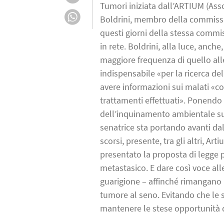
Tumori iniziata dall’ARTIUM (Asso
Boldrini, membro della commissio
questi giorni della stessa commiss
in rete. Boldrini, alla luce, anch
maggiore frequenza di quello al
indispensabile «per la ricerca de
avere informazioni sui malati «con
trattamenti effettuati». Ponendo 
dell’inquinamento ambientale sul
senatrice sta portando avanti da
scorsi, presente, tra gli altri, A
presentato la proposta di legge p
metastasico. E dare così voce alle 
guarigione – affinché rimangano in
tumore al seno. Evitando che le 
mantenere le stese opportunità d