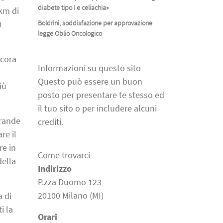
diabete tipo I e celiachia»
 km di
0
Boldrini, soddisfazione per approvazione
legge Oblio Oncologico
ncora
Informazioni su questo sito
Questo può essere un buon
iù
posto per presentare te stesso ed
il tuo sito o per includere alcuni
grande
crediti.
re il
re in
Come trovarci
della
Indirizzo
P.zza Duomo 123
20100 Milano (MI)
a di
i la
Orari
l