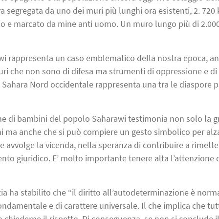
a segregata da uno dei muri più lunghi ora esistenti, 2. 720
dio e marcato da mine anti uomo. Un muro lungo più di 2.00
wi rappresenta un caso emblematico della nostra epoca, a
ri che non sono di difesa ma strumenti di oppressione e di
 Sahara Nord occidentale rappresenta una tra le diaspore p
ne di bambini del popolo Saharawi testimonia non solo la 
ni ma anche che si può compiere un gesto simbolico per alza
he avvolge la vicenda, nella speranza di contribuire a rimette
to giuridico. E’ molto importante tenere alta l’attenzione 
ia ha stabilito che “il diritto all’autodeterminazione è norm
ondamentale e di carattere universale. Il che implica che tutt
 chiederne il rispetto. Di conseguenza, se non si conclude i