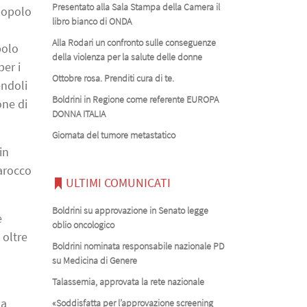
Presentato alla Sala Stampa della Camera il
 popolo
libro bianco di ONDA
Alla Rodari un confronto sulle conseguenze
polo
della violenza per la salute delle donne
er i
Ottobre rosa. Prenditi cura di te.
endoli
Boldrini in Regione come referente EUROPA
one di
DONNA ITALIA
Giornata del tumore metastatico
in
Marocco
ULTIMI COMUNICATI
Boldrini su approvazione in Senato legge
e
oblio oncologico
 oltre
Boldrini nominata responsabile nazionale PD
su Medicina di Genere
Talassemia, approvata la rete nazionale
la
«Soddisfatta per l’approvazione screening