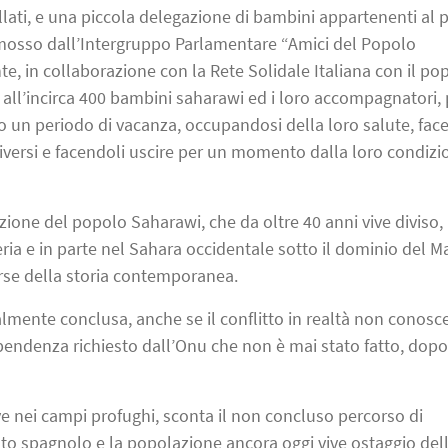
llati, e una piccola delegazione di bambini appartenenti al
omosso dall’Intergruppo Parlamentare “Amici del Popolo
, in collaborazione con la Rete Solidale Italiana con il po
all’incirca 400 bambini saharawi ed i loro accompagnatori, p
o un periodo di vacanza, occupandosi della loro salute, fac
diversi e facendoli uscire per un momento dalla loro condizi
ione del popolo Saharawi, che da oltre 40 anni vive diviso, 
geria e in parte nel Sahara occidentale sotto il dominio del 
rse della storia contemporanea.
almente conclusa, anche se il conflitto in realtà non conosc
pendenza richiesto dall’Onu che non è mai stato fatto, dopo
ve nei campi profughi, sconta il non concluso percorso di
to spagnolo e la popolazione ancora oggi vive ostaggio del