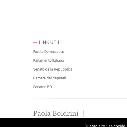
LINK UTILI
Partito Democratico
Parlamento Italiano
Senato della Repubblica
Camera dei deputati
Senatori PD
Paola Boldrini
Questo sito usa cookie p