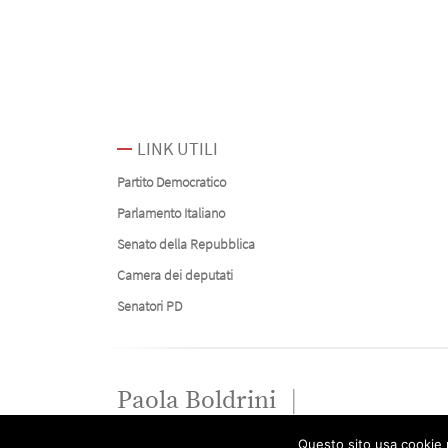
LINK UTILI
Partito Democratico
Parlamento Italiano
Senato della Repubblica
Camera dei deputati
Senatori PD
Paola Boldrini
Questo sito usa cookie p