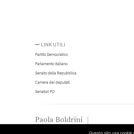
LINK UTILI
Partito Democratico
Parlamento Italiano
Senato della Repubblica
Camera dei deputati
Senatori PD
Paola Boldrini
Questo sito usa cookie p