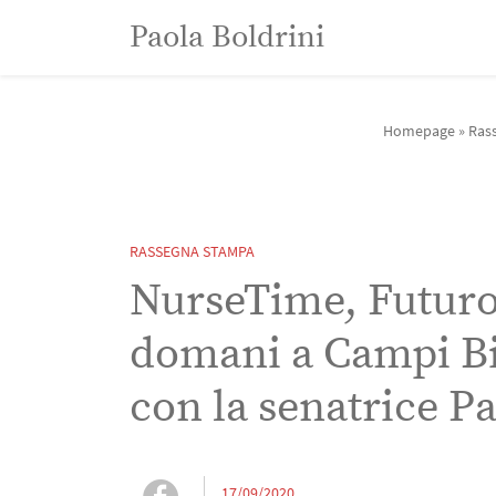
Paola Boldrini
Paola Boldrini
Homepage
»
Ras
RASSEGNA STAMPA
NurseTime, Futuro 
domani a Campi Bi
con la senatrice P
17/09/2020