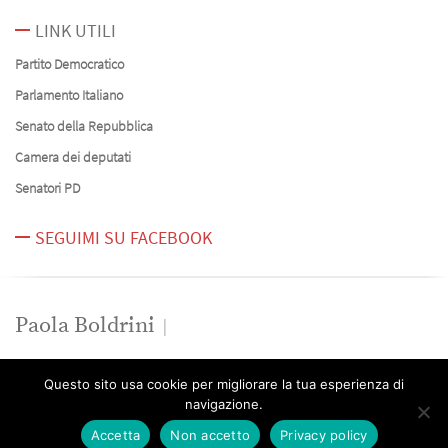
LINK UTILI
Partito Democratico
Parlamento Italiano
Senato della Repubblica
Camera dei deputati
Senatori PD
SEGUIMI SU FACEBOOK
Paola Boldrini
News
Questo sito usa cookie per migliorare la tua esperienza di
Contatti
navigazione.
Accetta
Non accetto
Privacy policy
Paola Boldrini -
Privacy Policy