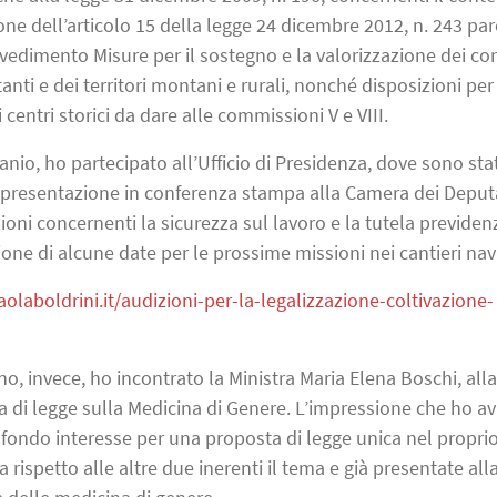
ione dell’articolo 15 della legge 24 dicembre 2012, n. 243 pa
vvedimento Misure per il sostegno e la valorizzazione dei c
nti e dei territori montani e rurali, nonché disposizioni per 
 centri storici da dare alle commissioni V e VIII.
io, ho partecipato all’Ufficio di Presidenza, dove sono stat
ma presentazione in conferenza stampa alla Camera dei Deput
ioni concernenti la sicurezza sul lavoro e la tutela previden
one di alcune date per le prossime missioni nei cantieri nava
olaboldrini.it/audizioni-per-la-legalizzazione-coltivazione-
o, invece, ho incontrato la Ministra Maria Elena Boschi, alla
 di legge sulla Medicina di Genere. L’impressione che ho a
ofondo interesse per una proposta di legge unica nel propri
 rispetto alle altre due inerenti il tema e già presentate all