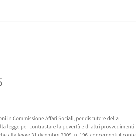
6
ni in Commissione Affari Sociali, per discutere della
lla legge per contrastare la povertà e di altri provvedimenti
iche alla legge 31 dicembre 2009, n. 196, concernenti il cont