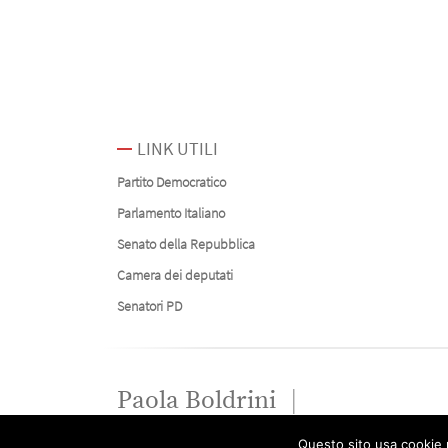
LINK UTILI
Partito Democratico
Parlamento Italiano
Senato della Repubblica
Camera dei deputati
Senatori PD
Paola Boldrini
Questo sito usa cookie p