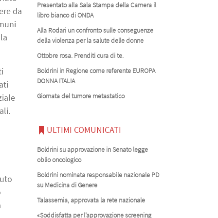
Presentato alla Sala Stampa della Camera il
rere da
libro bianco di ONDA
omuni
Alla Rodari un confronto sulle conseguenze
la
della violenza per la salute delle donne
Ottobre rosa. Prenditi cura di te.
i
Boldrini in Regione come referente EUROPA
DONNA ITALIA
ati
Giornata del tumore metastatico
ziale
li.
ULTIMI COMUNICATI
Boldrini su approvazione in Senato legge
oblio oncologico
Boldrini nominata responsabile nazionale PD
vuto
su Medicina di Genere
o
Talassemia, approvata la rete nazionale
a
«Soddisfatta per l’approvazione screening